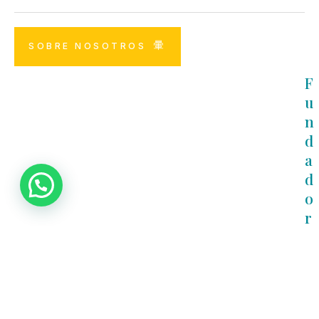
SOBRE NOSOTROS
F
U
N
D
A
D
O
R
A