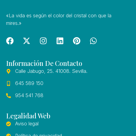
«La vida es según el color del cristal con que la
mires.»
F
X
I
L
P
W
a
-
n
i
i
h
c
t
s
n
n
a
e
w
t
k
t
t
Información De Contacto
b
i
a
e
e
s
Calle Jabugo, 25. 41008. Sevilla.
o
t
g
d
r
a
o
t
r
i
e
p
645 589 150
k
e
a
n
s
p
954 541 768
r
m
t
Legalidad Web
Aviso legal
Política de privacidad